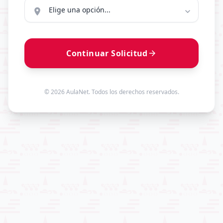
location_on
expand_more
Continuar Solicitud
arrow_forward
© 2026 AulaNet. Todos los derechos reservados.